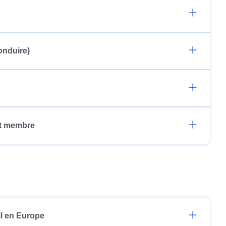
onduire)
tat membre
il en Europe