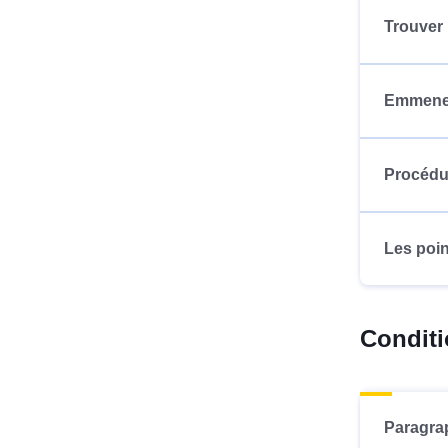
Trouver
Emmener 
Procédur
Les poin
Conditi
Paragrap