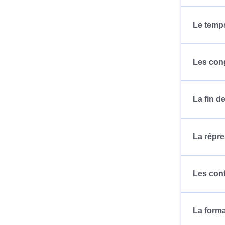
Le temps
Les cong
La fin de
La répre
Les conf
La forma