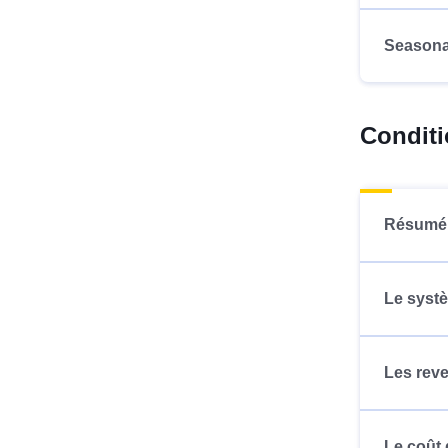
Seasona
Conditi
Résumé 
Le systè
Les reven
Le coût 