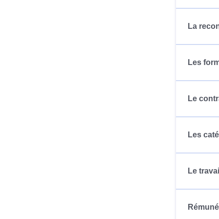
La recon
Les for
Le contr
Les caté
Le trava
Rémunér